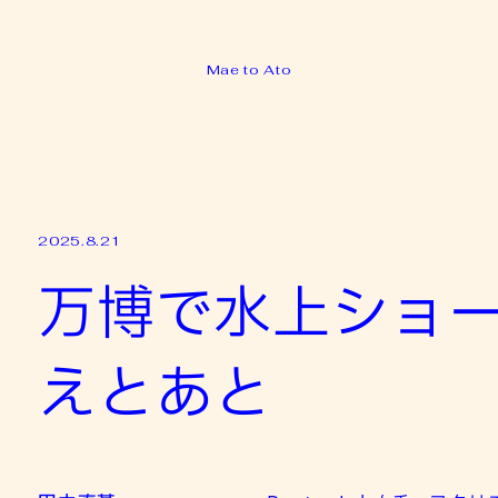
Mae to Ato
2025.8.21
万博で水上ショ
えとあと