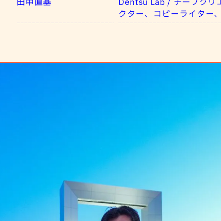
田中直基
Dentsu Lab / チ
クター、コピーライター、