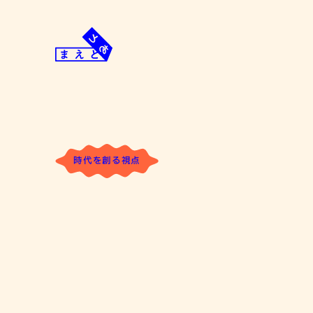
Skip
to
content
ま
み
え
ん
と
な
あ
「前」
と
と
時代を創る視点
「後」
が
あ
る。