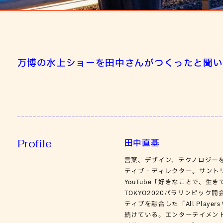
万博の水上ショーを田中さんがつくったと聞い
Profile
田中直基
言葉、デザイン、テクノロジー
ティブ・ディレクター。サントリー
YouTube「好きなことで、
TOKYO2020パラリンピック開会
ティブを融合した「All Play
続けている。エンターテイメントの国