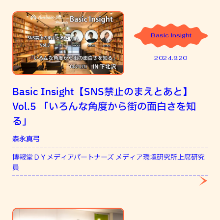
Basic Insight
2024.9.20
Basic Insight【SNS禁止のまえとあと】
Vol.5 「いろんな角度から街の面白さを知
る」
森永真弓
吉
博報堂ＤＹメディアパートナーズ メディア環境研究所上席研究
ニ
員