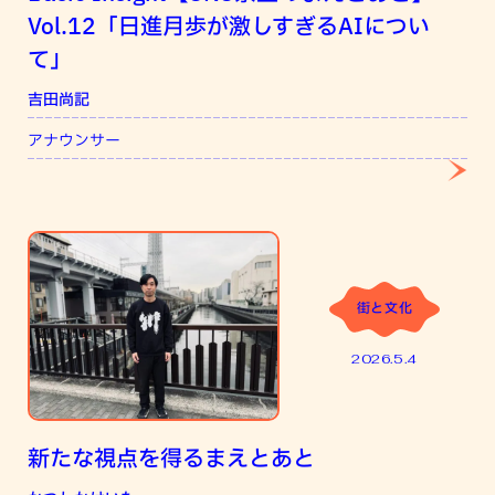
Vol.12「日進月歩が激しすぎるAIについ
て」
吉田尚記
江
アナウンサー
ソ
街と文化
2026.5.4
新たな視点を得るまえとあと