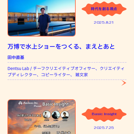
時代を創る視点
2025.8.21
万博で水上ショーをつくる、まえとあと
田中直基
Dentsu Lab / チーフクリエイティブオフィサー、クリエイティ
ブディレクター、コピーライター、 雑文家
Basic Insight
2025.7.25