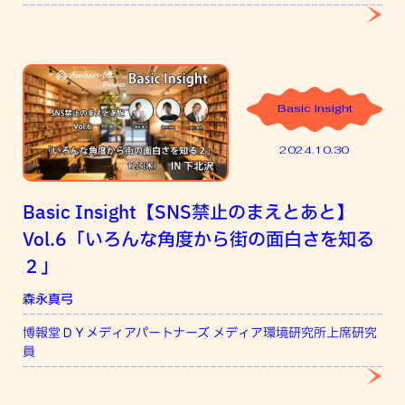
Basic Insight
2024.10.30
Basic Insight【SNS禁止のまえとあと】
Vol.6「いろんな角度から街の面白さを知る
２」
森永真弓
吉
博報堂ＤＹメディアパートナーズ メディア環境研究所上席研究
ニ
員