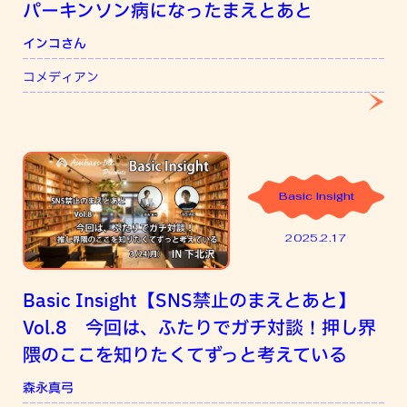
パーキンソン病になったまえとあと
インコさん
コメディアン
Basic Insight
2025.2.17
Basic Insight【SNS禁止のまえとあと】
Vol.8 今回は、ふたりでガチ対談！押し界
隈のここを知りたくてずっと考えている
森永真弓
吉