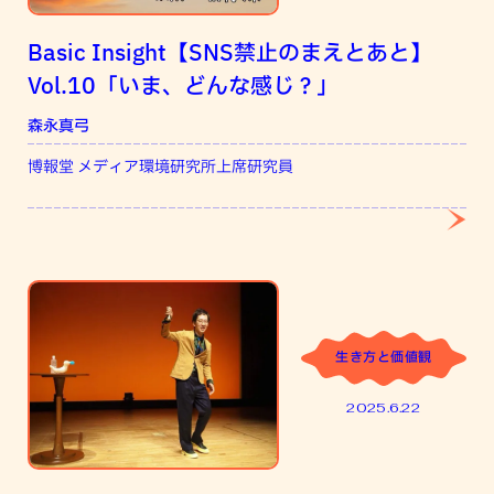
Basic Insight【SNS禁止のまえとあと】
Vol.10「いま、どんな感じ？」
森永真弓
吉
博報堂 メディア環境研究所上席研究員
ニ
生き方と価値観
2025.6.22