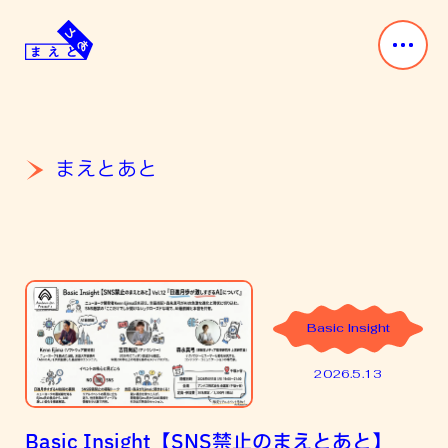
Skip
to
content
ま
み
え
ん
と
な
あ
「前」
まえとあと
と
と
「後」
が
あ
る。
Basic Insight
2026.5.13
Basic Insight【SNS禁止のまえとあと】