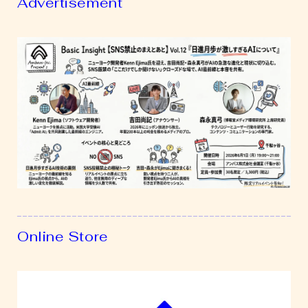
Advertisement
AI
に
つ
い
て」
Online Store