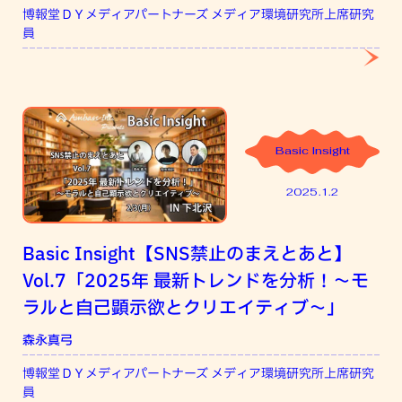
博報堂ＤＹメディアパートナーズ メディア環境研究所上席研究
ニ
員
Basic Insight
2025.1.2
Basic Insight【SNS禁止のまえとあと】
Vol.7「2025年 最新トレンドを分析！〜モ
ラルと自己顕示欲とクリエイティブ～」
森永真弓
吉
博報堂ＤＹメディアパートナーズ メディア環境研究所上席研究
ニ
員