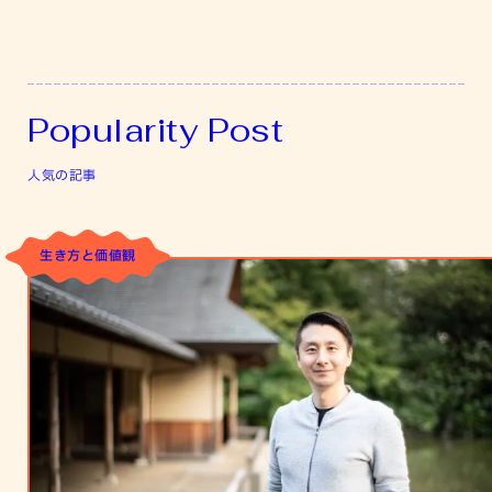
Popularity Post
人気の記事
生き方と価値観
自
分
の
環
境
を
変
え
て