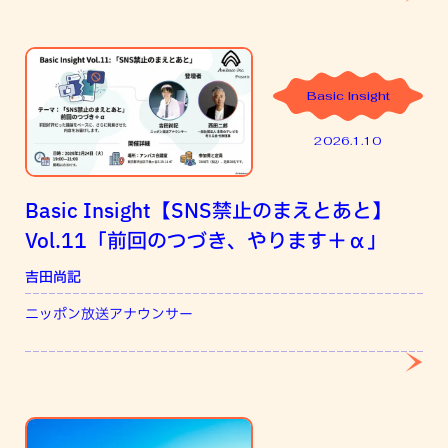
Basic Insight
2026.1.10
Basic Insight【SNS禁止のまえとあと】
Vol.11「前回のつづき、やります＋α」
吉田尚記
西
ニッポン放送アナウンサー
一
静岡