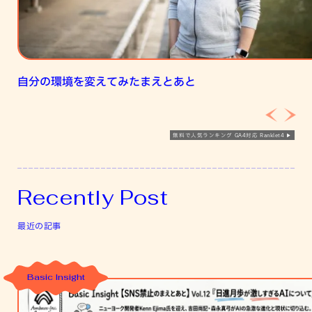
み
た
ま
え
自分の環境を変えてみたまえとあと
と
あ
と
無料で人気ランキング GA4対応 Ranklet4
Recently Post
最近の記事
Basic Insight
Basic
Insight【SNS