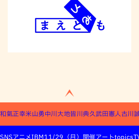
和氣正幸
米山勇
中川大地
皆川典久
武田憲人
古川
SNS
アニメ
IBM
11/29（月）開催
アート
topics
T