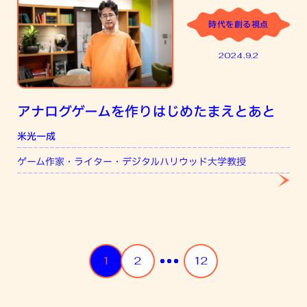
時代を創る視点
2024.9.2
アナログゲームを作りはじめたまえとあと
米光一成
ゲーム作家・ライター・デジタルハリウッド大学教授
Posts
…
1
2
12
pagination