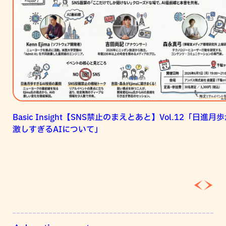
禁
止
の
ま
え
と
あ
と】
Vol.12「日
Basic Insight【SNS禁止のまえとあと】Vol.12「日進月
進
激しすぎるAIについて」
月
歩
が
激
し
す
ぎ
る