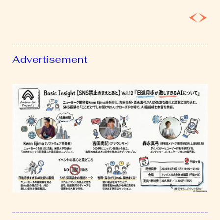
激
し
す
ぎ
る
Advertisement
AI
に
つ
い
て」