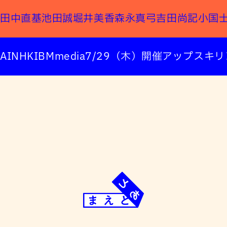
田中直基
池田誠
堀井美香
森永真弓
吉田尚記
小国
AI
NHK
IBM
media
7/29（木）開催
アップスキリ