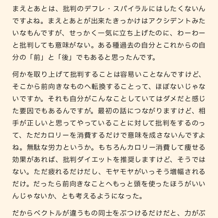
まえとあとは、批判のデフレ・スパイラルにはしたくないん
ですよね。まえとあとが出来たきっかけはアクシデントみた
いなもんですが、せっかく一気に立ち上げたのに、わーわー
と批判しても意味がない。ある種過去の自分とこれからの自
分の「前」と「後」でもあると思ったんです。
何かを取り上げて批判することは容易いことなんですけど、
そこから前向きなものへ転換することって、ほぼないじゃな
いですか。それも自分がこんなことしていてはダメだと感じ
た要因でもあるんですが。最初の話につながりますけど、相
手が正しいと思ってやっていることに対して批判をするのっ
て、ただカロリーを消費するだけで意味を成さないんですよ
ね。無駄な労力というか。もちろんカロリー消費して痩せる
効果があれば、批判ダイエットを推奨しますけど、そうでは
ない。ただ疲れるだけだし、モヤモヤがいっそう増幅される
だけ。だったら前向きなことへもっと頭を使ったほうがいい
んじゃないか、とも考えるようになった。
だからベクトルが違うもの同士をぶつけるだけだと、力がぶ