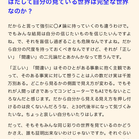
はたして自分の見ている世界は完全な世界
なのか？
だからと言って強引に◯✗論に持っていくのも違うわけで。
でもみんな結局は自分の信じたいものを信じたいんですよ
ね。で、それを盲信し過ぎることも危険なんですよね。だか
ら自分の尺度を持っておくべきなんですけど、それが「正し
い」「間違い」の二元論だとあかんかなって思うんです。
「正しい」「間違い」はそのひとがある事象に抱く主観であ
って、そのある事実に対して想うことは人の数だけ実は千差
万別ある。どこから見るかの側面で見え方が変わる。でもそ
れが人間っぽさであってコンピューターでもAIでもないとこ
ろなんだと感じます。だから自分から見える見え方を押し付
けるのは良くないんだろうな、と30代後半になって気づくみ
たいな。ちょっと哀しい自分もいたりはします。
だって、そもそもみんな同じ彩りの世界を見ているのかどう
かさえ、誰も証明出来ないわけじゃないですか。それぐらい