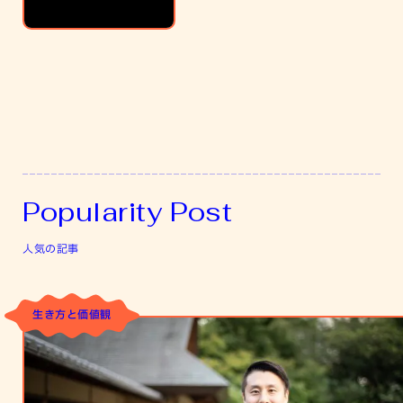
の
月
Popularity Post
人気の記事
生き方と価値観
自
分
の
環