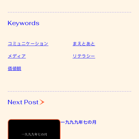
Keywords
コミュニケーション
まえとあと
メディア
リテラシー
価値観
一
Next Post
九
九
九
一九九九年七の月
年
七