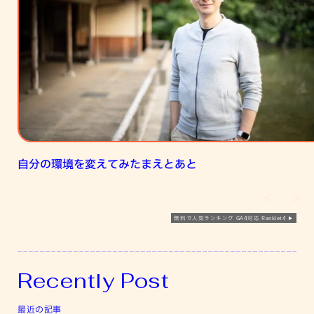
境
を
変
え
て
み
た
ま
え
自分の環境を変えてみたまえとあと
と
あ
と
無料で人気ランキング GA4対応 Ranklet4
Recently Post
最近の記事