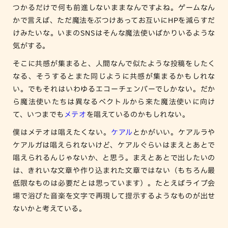
つかるだけで何も前進しないままなんですよね。ゲームなん
かで言えば、ただ魔法をぶつけあってお互いにHPを減らすだ
けみたいな。いまのSNSはそんな魔法使いばかりいるような
気がする。
そこに共感が集まると、人間なんで似たような投稿をしたく
なる、そうするとまた同じように共感が集まるかもしれな
い。でもそれはいわゆるエコーチェンバーでしかない。だか
ら魔法使いたちは異なるベクトルから来た魔法使いに向け
て、いつまでも
メテオ
を唱えているのかもしれない。
僕はメテオは唱えたくない。
ケアル
とかがいい。ケアルラや
ケアルガは唱えられないけど、ケアルぐらいはまえとあとで
唱えられるんじゃないか、と思う。まえとあとで出したいの
は、きれいな文章や作り込まれた文章ではない（もちろん最
低限なものは必要だとは思っています）。たとえばライブ会
場で浴びた音楽を文字で再現して提示するようなものが出せ
ないかと考えている。