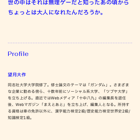
世の中はそれは無理ゲーだと知ったあの頃から
ちょっとは大人になれたんだろうか。
Profile
望月大作
同志社大学大学院修了。修士論文のテーマは「ガンダム」。さまざま
な企業に勤める傍ら、十数年前にソーシャル系大学、「ツブヤ大学」
を立ち上げる。直近ではWebメディア「十中八九」の編集長を退任
後、Webマガジン「まえとあと」を立ち上げ、編集人となる。所持す
る資格は車の免許以外に、漢字能力検定2級/歴史能力検定世界史2級/
知識検定1級。