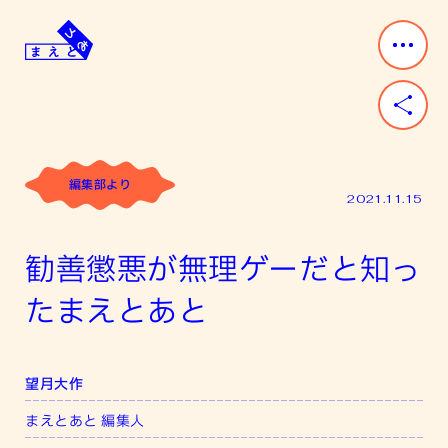
Skip
to
content
ま
み
え
ん
と
な
あ
「前」
と
と
編集部より
「後」
2021.11.15
が
あ
勧善懲悪が無理ゲーだと知っ
る。
たまえとあと
望月大作
まえとあと 編集人