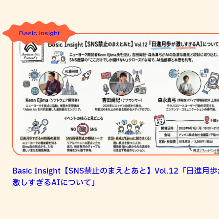
Basic Insight
Basic
Insight【SNS
禁
止
の
ま
え
と
あ
と】
Vol.12「日
Basic Insight【SNS禁止のまえとあと】Vol.12「日進月
進
激しすぎるAIについて」
月
歩
が