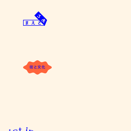
Skip
to
content
ま
み
え
ん
と
な
あ
「前」
と
と
街と文化
「後」
が
あ
る。