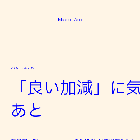
Mae to Ato
2021.4.26
「良い加減」に
あと