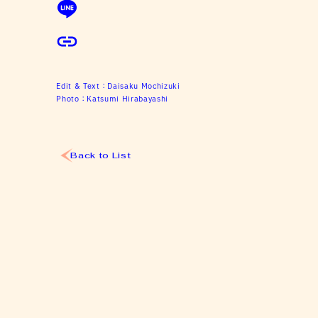
Edit & Text：
Daisaku Mochizuki
Photo：
Katsumi Hirabayashi
Back to List