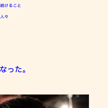
し続けること
た人々
なった。