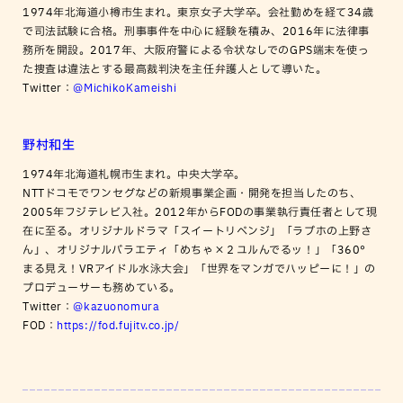
1974年北海道小樽市生まれ。東京女子大学卒。会社勤めを経て34歳
で司法試験に合格。刑事事件を中心に経験を積み、2016年に法律事
務所を開設。2017年、大阪府警による令状なしでのGPS端末を使っ
た捜査は違法とする最高裁判決を主任弁護人として導いた。
Twitter：
@MichikoKameishi
野村和生
1974年北海道札幌市生まれ。中央大学卒。
NTTドコモでワンセグなどの新規事業企画・開発を担当したのち、
2005年フジテレビ入社。2012年からFODの事業執行責任者として現
在に至る。オリジナルドラマ「スイートリベンジ」「ラブホの上野さ
ん」、オリジナルバラエティ「めちゃ×２ユルんでるッ！」「360°
まる見え！VRアイドル水泳大会」「世界をマンガでハッピーに！」の
プロデューサーも務めている。
Twitter：
@kazuonomura
FOD：
https://fod.fujitv.co.jp/