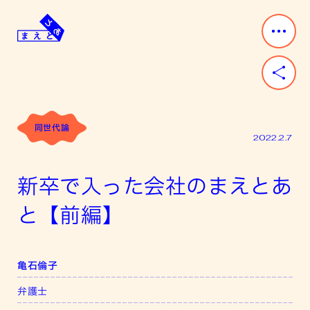
Skip
to
content
ま
み
え
ん
と
な
あ
「前」
と
と
同世代論
「後」
2022.2.7
が
あ
新卒で入った会社のまえとあ
る。
と【前編】
亀石倫子
弁護士