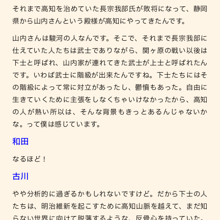
それまで高知を治めていた長宗我部氏が敗将になって、静岡
県から山内さんという殿様が高知にやってきたんです。
山内さんは駿河の人なんです。そこで、それまで長宗我部に
仕えていた人たちは武士でありながら、関ヶ原の戦い以後は
下士と呼ばれ、山内家が連れてきた武士が上士と呼ばれたん
です。いわば武士に階級が出来たんですね。下士たちにはそ
の階級によって常に対立があったし、鬱憤もあった。自由に
生きていくために主張をしなくちゃいけなかったから、高知
の人が熱い所以は、そんな背景もきっとあるんじゃないか
な。って僕は感じています。
和田
なるほど！
古川
やや分析的に過ぎるかもしれないですけど。だから下士の人
たちは、明治維新を起こすために高知山脈を越えて、まだ知
らない世界に向けて脱藩するような、反骨心を持っていた。