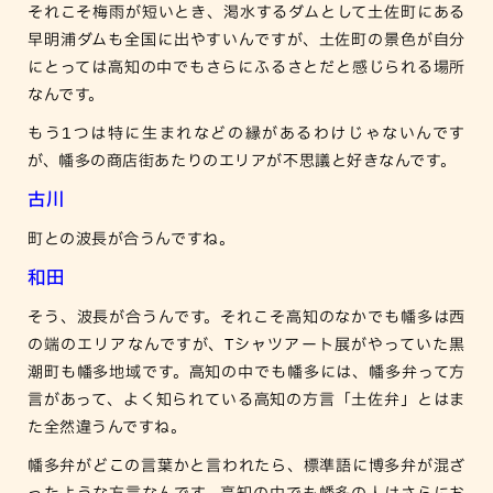
それこそ梅雨が短いとき、渇水するダムとして土佐町にある
早明浦ダムも全国に出やすいんですが、土佐町の景色が自分
にとっては高知の中でもさらにふるさとだと感じられる場所
なんです。
もう1つは特に生まれなどの縁があるわけじゃないんです
が、幡多の商店街あたりのエリアが不思議と好きなんです。
古川
町との波長が合うんですね。
和田
そう、波長が合うんです。それこそ高知のなかでも幡多は西
の端のエリアなんですが、Tシャツアート展がやっていた黒
潮町も幡多地域です。高知の中でも幡多には、幡多弁って方
言があって、よく知られている高知の方言「土佐弁」とはま
た全然違うんですね。
幡多弁がどこの言葉かと言われたら、標準語に博多弁が混ざ