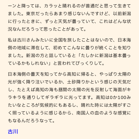
ーンと降っては、カラッと晴れるのが普通だと思って生きて
ました。東京だったらあまり感じないんですけど、以前新潟
に行ったときに、ずっと天気が曇っていて、これはどんな状
況なんだろうって思ったことがあって。
私は古川さんみたいに全国を旅したことはないので、日本海
側の地域に滞在して、初めてこんなに曇りが続くことを知り
ました。新潟の方と話していると「たしかに新潟は基本曇っ
ているかもしれない」と言われてびっくりして。
日本海側の曇天を知ってから高知に帰ると、やっぱり太陽の
光が強く降り注いでいるか、土砂降りかという感じの天気だ
し、たとえば高知の海も昼間の太陽の光を反射して海面がキ
ラキラを通りしてギラギラに光ってます。高知は0か100み
たいなところが気候的にもあるし、晴れた時には太陽がすご
く照っているように感じるから、南国人の血のような感覚に
もなるんだろうなって。
古川