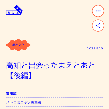
Skip
to
content
ま
み
え
ん
と
な
あ
「前」
と
と
街と文化
「後」
2022.9.26
が
あ
高知と出会ったまえとあと
る。
【後編】
古川誠
メトロミニッツ編集長