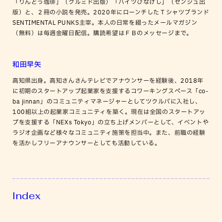
「りんどう珈琲」（クルミド出版）「ハイツひなげし」（センジュ出
版）と、２冊の小説を発売。2020年にローンチしたＴシャツブランド
SENTIMENTAL PUNKS主宰。本人の日常を綴ったメールマガジン
（無料）は毎週金曜日配信。購読希望はＦＢのメッセージまで。
和田早矢
高知県出身。高知さんさんテレビでアナウンサーを経験後、2018年
に初期のスタートアップ起業家を支援するコワーキングスペース「co-
ba jinnan」のコミュニティマネージャーとしてツクルバに入社し、
100組以上の起業家コミュニティを築く。現在は全国のスタートアッ
プを支援する「NEXs Tokyo」の立ち上げメンバーとして、イベントや
ラジオ企画など様々なコミュニティ施策を担当中。また、前職の経験
を活かしフリーアナウンサーとしても活動している。
Index