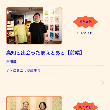
街と文化
2022.9.19
高知と出会ったまえとあと【前編】
古川誠
和
メトロミニッツ編集長
株
サ
街と文化