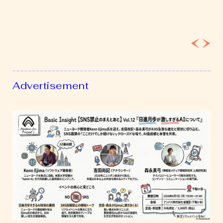
歩
が
激
し
す
ぎ
る
Advertisement
AI
に
つ
い
て」