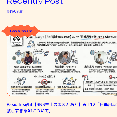
Recently Post
最近の記事
Basic Insight
Basic
Insight【SNS
禁
止
の
ま
え
と
あ
と】
Vol.12「日
Basic Insight【SNS禁止のまえとあと】Vol.12「日進月
進
激しすぎるAIについて」
月