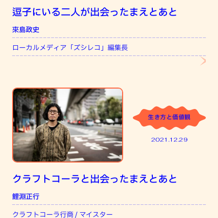
逗子にいる二人が出会ったまえとあと
來島政史
小
ローカルメディア「ズシレコ」編集長
SA
生き方と価値観
2021.12.29
クラフトコーラと出会ったまえとあと
鯉淵正行
クラフトコーラ行商 / マイスター