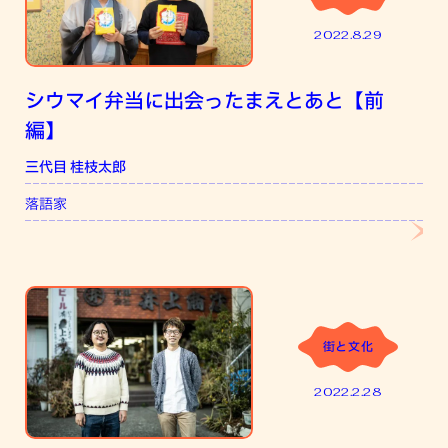
2022.8.29
シウマイ弁当に出会ったまえとあと【前
編】
三代目 桂枝太郎
市
落語家
食
街と文化
2022.2.28