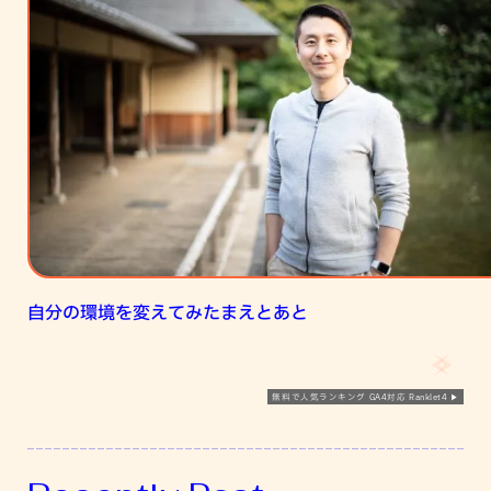
の
環
境
を
変
え
て
み
た
ま
え
自分の環境を変えてみたまえとあと
と
あ
と
無料で人気ランキング GA4対応 Ranklet4