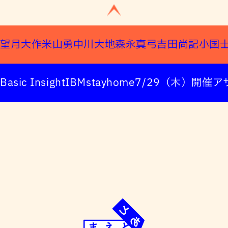
望月大作
米山勇
中川大地
森永真弓
吉田尚記
小国
Basic Insight
IBM
stayhome
7/29（木）開催
ア