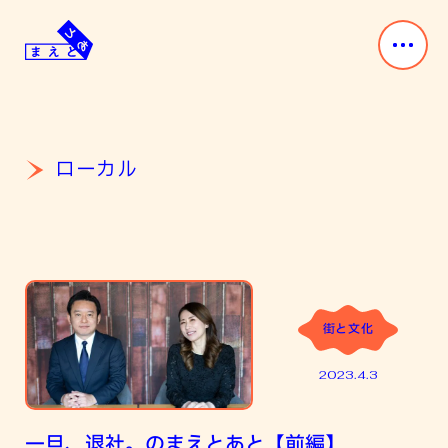
Skip
to
content
ま
み
え
ん
と
な
あ
「前」
ローカル
と
と
「後」
が
あ
る。
街と文化
2023.4.3
一旦、退社。のまえとあと【前編】