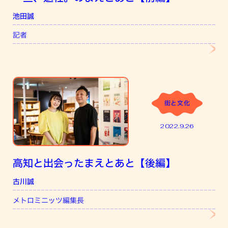
池田誠
堀
記者
フ
街と文化
2022.9.26
高知と出会ったまえとあと【後編】
古川誠
和
メトロミニッツ編集長
株