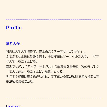
Profile
望月大作
同志社大学大学院修了。修士論文のテーマは「ガンダム」。
さまざまな企業に勤める傍ら、十数年前にソーシャル系大学、「ツブ
ヤ大学」を立ち上げる。
直近ではWebメディア「十中八九」の編集長を退任後、Webマガジン
「まえとあと」を立ち上げ、編集人となる。
所持する資格は車の免許以外に、漢字能力検定2級/歴史能力検定世界
史2級/知識検定1級。