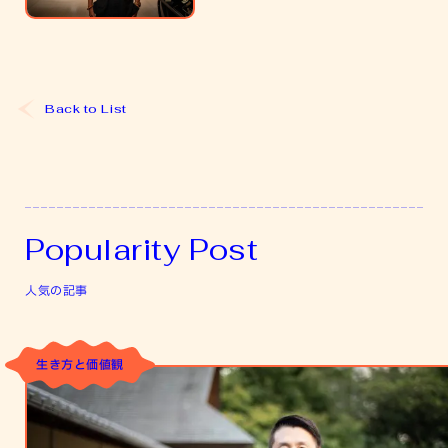
仕
事
を
辞
め
Back to List
た
ま
え
と
あ
Popularity Post
と
人気の記事
生き方と価値観
自
分
の