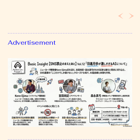
激
し
す
ぎ
る
Advertisement
AI
に
つ
い
て」