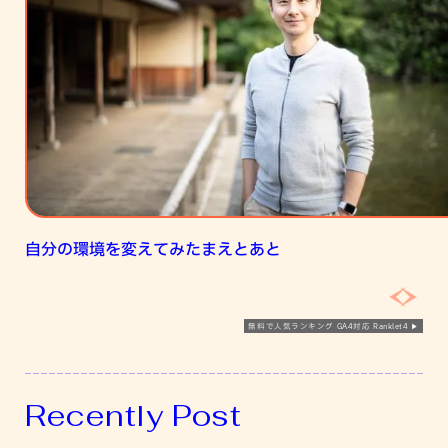
環
境
を
変
え
て
み
た
ま
え
自分の環境を変えてみたまえとあと
と
あ
と
無料で人気ランキング GA4対応 Ranklet4
Recently Post