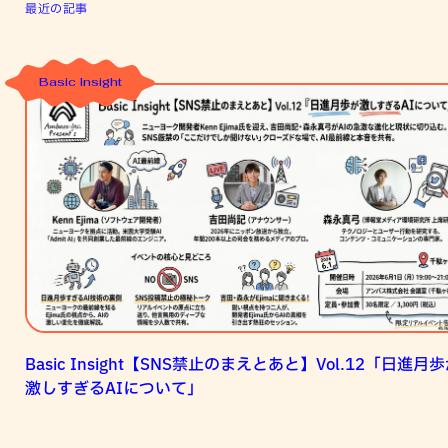
最近の記事
Basic Insight
Basic
Insight【SNS
禁
止
の
ま
え
と
あ
と】
Vol.12「日
Basic Insight【SNS禁止のまえとあと】Vol.12「日進月
進
激しすぎるAIについて」
月
歩
が