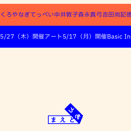
くろやなぎてっぺい
中井敦子
森永真弓
吉田尚記
5/27（木）開催
アート
5/17（月）開催
Basic In