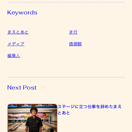
Keywords
まえとあと
ま行
メディア
価値観
編集人
ス
Next Post
テ
ー
ジ
ステージに立つ仕事を辞めたまえ
に
とあと
立
つ