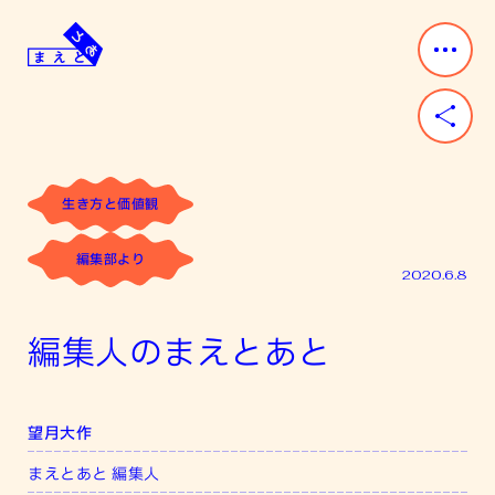
Skip
to
content
ま
み
え
ん
と
な
あ
「前」
と
と
生き方と価値観
「後」
が
編集部より
あ
2020.6.8
る。
編集人のまえとあと
望月大作
まえとあと 編集人