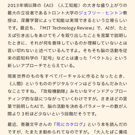
2013年頃以降の《AI》（人工知能）の大きな盛り上がりの
最大の立役者であるトロント大学の
ジェフリー・ヒントン
教
授は、深層学習によって知能は実現できるという立場らしい
です。最近も、『MIT Technology Review』で、AIが、たと
えば引き出しをあけてモノを取り出したことを言葉で説明し
たときに、それが何を意味しているのか理解していないとは
言い切れないと述べているんですよ。そもそも脳の活動を従
来の認知科学の「記号」などとは違った「ベクトル」という
新しいアプローチでとらえている。
現実世界のものをすべてバーチャルに作るとなったとき、
《人間》というもののデジタルツインはどうなるんだみたい
なことですね。『攻殻機動隊』みたいなマインドアップロー
ティング的な話につながっていくわけですが。さきほどの言
葉で説明したAIで、脳の活動を決めるパラメーターの数が人
間より３桁ほど少ないという段階だそうです。
最近、寄藤文平さんの『
死にカタログ
』という本を読んだの
ですが、たまたま勧められてなのですが。「大人たばこ養成