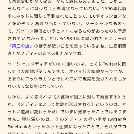
て景気変動がなくなる」なんて意見もありました。しかし、
そんなことには少なくとも現状なっていない。1990年代前
半にネットに関して予測されたことって、ECやオフショアな
どをのぞくとあまり当たっていない。ソーシャルなものっ
て、パソコン通信というヒントになるものがあったのに予想
されていなかった。むしろ1980年に書かれたトフラーの
『
第三の波
』のほうが近いことを言っているよね。生産消費
者とかメディアの非マス化とかですね。
ソーシャルメディアがいかに凄いかは、とくにTwitterに関
しては大統領が使うんですよ。オバマ前大統領からですが、
あまりにアッケラカンと行われていて現実を受け入れるしか
ないような状態になっている。
しかし、よく考えれば《大統領が国民に対して発言する》と
か、《メディアによって世論が形成される》というのは、ネ
ットに道具が変わっただけでいまに始まったことではありま
せん。興味深いのは、そのメディアの担い手がTwitterや
Facebookといったネット企業になったことで、それがプロ