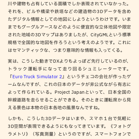
川や建物も占有している面積でしか表現されていなかった。
それを、ビルや橋梁や鉄塔などの建造物の3Dデータを含め
たデジタル情報としての地図にしようというわけです。いま
までもグーグルアースなどのように便宜的な立体地図や限定
された地域の3Dマップはありましたが、CityGMLという標準
規格で全国的な地図を作ろうという考えのようです。これに
はセマンティックな、つまり意味的な情報も入ってくる。
実は、こうした動きでDXよりもよっぽど先行しているのが、
トラック運転手になって走り回るシュミレーターです。
『
Euro Truck Simulator 2
』というチェコの会社が作ったゲ
ームなんですが、これの日本のデータが非公式ながら有志に
よって作られている。Project Japanといって、日本全国の
幹線道路を走らせることができる。そのときに運転席から見
える景色は本物の日本各地の風景なんですね。
しかも、こうした3Dデータはいまや、スマホ１台で気軽に
3D空間が表現できるようにもなってきています。《フォトグ
ラメトリ》（写真測量）というのですが、スマートフォンで