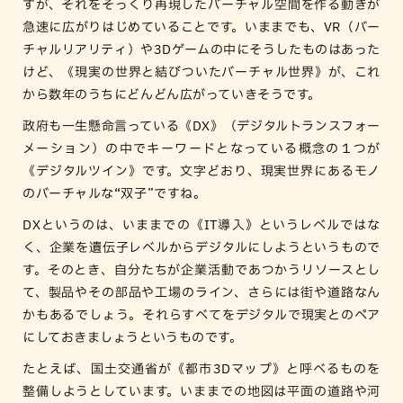
すが、それをそっくり再現したバーチャル空間を作る動きが
急速に広がりはじめていることです。いままでも、VR（バー
チャルリアリティ）や3Dゲームの中にそうしたものはあった
けど、《現実の世界と結びついたバーチャル世界》が、これ
から数年のうちにどんどん広がっていきそうです。
政府も一生懸命言っている《DX》（デジタルトランスフォー
メーション）の中でキーワードとなっている概念の１つが
《デジタルツイン》です。文字どおり、現実世界にあるモノ
のバーチャルな“双子”ですね。
DXというのは、いままでの《IT導入》というレベルではな
く、企業を遺伝子レベルからデジタルにしようというもので
す。そのとき、自分たちが企業活動であつかうリソースとし
て、製品やその部品や工場のライン、さらには街や道路なん
かもあるでしょう。それらすべてをデジタルで現実とのペア
にしておきましょうというものです。
たとえば、国土交通省が《都市3Dマップ》と呼べるものを
整備しようとしています。いままでの地図は平面の道路や河