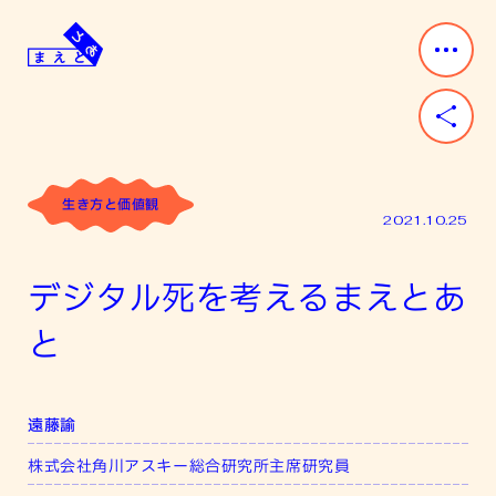
Skip
to
content
ま
み
え
ん
と
な
あ
「前」
と
と
生き方と価値観
「後」
2021.10.25
が
あ
デジタル死を考えるまえとあ
る。
と
遠藤諭
株式会社角川アスキー総合研究所主席研究員