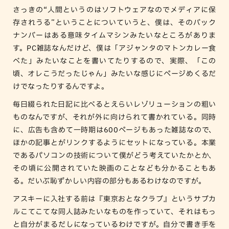
さっきの“人間というのはソフトウェアなのでメディアに保
存されうる”ということについていうと、僕は、そのバック
ナンバーはある意味タイムマシンみたいなところがありま
す。PC雑誌なんだけど、僕は「アジャンタのマトンカレー食
べた」みたいなことを書いてたりするので、実際、「この
頃、オレこうだったじゃん」みたいな感じにページめくるだ
けでなったりするんですよ。
毎日綴られた日記に比べるとえらいレゾリューションの粗い
ものなんですが、それが外に向けられて書かれている。同時
に、広告も含めて一時期は600ページもあった雑誌なので、
ほかの記事とがリンクするようにセットになっている。本業
であるパソコンの技術について僕がどう考えていたかとか、
その頃に公開されていた映画のことなども分かることもあ
る。だいぶ恥ずかしい内容の部分もあるわけなのですが。
アスキーに入社する前は『東京おとなクラブ』というサブカ
ルこてこてな同人誌みたいなものを作っていて、それはもっ
と自分がまるだしになっているわけですが。自分で書き手を